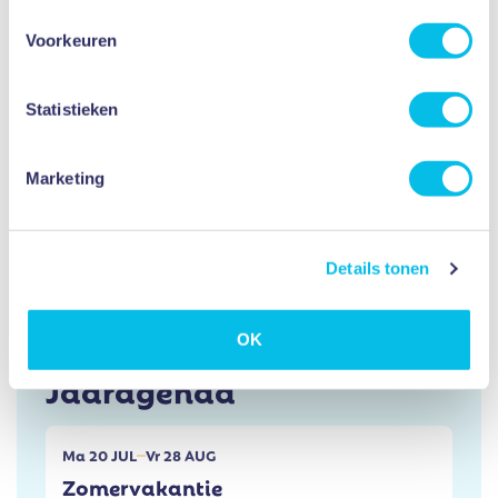
Voorkeuren
Integriteitscode
Statistieken
Contact
Marketing
Details tonen
OK
Jaaragenda
Ma
20
JUL
Vr
28
AUG
Zomervakantie