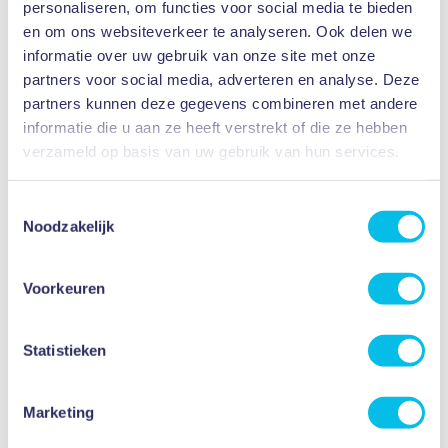
personaliseren, om functies voor social media te bieden
Ma
20
JUL
Vr
28
AUG
en om ons websiteverkeer te analyseren. Ook delen we
Zomervakantie
informatie over uw gebruik van onze site met onze
Alle leerlingen
partners voor social media, adverteren en analyse. Deze
partners kunnen deze gegevens combineren met andere
informatie die u aan ze heeft verstrekt of die ze hebben
Ma
31
AUG
verzameld op basis van uw gebruik van hun services.
Leerlingen vrij
Gehele school
Toestemmingsselectie
Noodzakelijk
Bekijk de volledige agenda
Voorkeuren
Statistieken
Meer weten?
Marketing