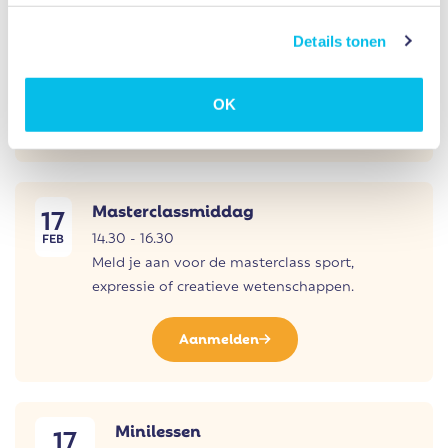
14.30 - 16.30
JAN
Meld je aan voor de masterclass sport,
Details tonen
expressie of creatieve wetenschappen.
OK
Aanmelden
Masterclassmiddag
17
14.30 - 16.30
FEB
Meld je aan voor de masterclass sport,
expressie of creatieve wetenschappen.
Aanmelden
Minilessen
17