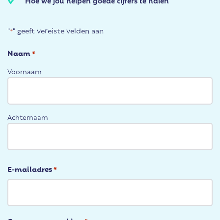
Hoe we jou helpen goede cijfers te halen
"
" geeft vereiste velden aan
*
Naam
*
Voornaam
Achternaam
E-mailadres
*