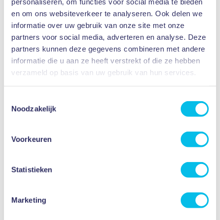
27
personaliseren, om functies voor social media te bieden
16.00 - 20.00
NOV
en om ons websiteverkeer te analyseren. Ook delen we
Benieuwd naar onze school? Kom naar de
informatie over uw gebruik van onze site met onze
open dag!
partners voor social media, adverteren en analyse. Deze
partners kunnen deze gegevens combineren met andere
Aanmelden
informatie die u aan ze heeft verstrekt of die ze hebben
verzameld op basis van uw gebruik van hun services.
Toestemmingsselectie
Minilessen
09
Noodzakelijk
14.30 - 16.30
DEC
volg een miniles en je ouders/verzorgers
Voorkeuren
ook!
Aanmelden
Statistieken
Marketing
Masterclassmiddag
20